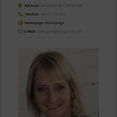
Adresse:
Arenzhofstr. 46 1
,
50769
Köln
Telefon:
+49 173 7397921
Homepage:
Homepage
E-Mail:
stefan.guesgen@sg-coach.de