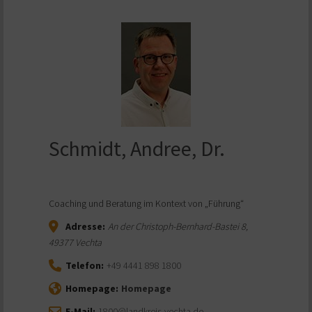
Schmidt, Andree, Dr.
Coaching und Beratung im Kontext von „Führung“
Adresse:
An der Christoph-Bernhard-Bastei 8
,
49377
Vechta
Telefon:
+49 4441 898 1800
Homepage:
Homepage
E-Mail:
1800@landkreis-vechta.de