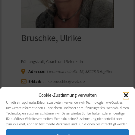
Bruschke, Ulrike
Führungskraft, Coach und Referentin
Adresse:
Liebermannstraße 16
,
38228
Salzgitter
E-Mail:
ulrike.bruschke@web.de
Cookie-Zustimmung verwalten
Um dir ein optimales Erlebnis zu bieten, verwenden wir Technologien wie Cookies,
um Geräteinformationen zu speichern und/oder darauf zuzugreifen. Wenn du diesen
Technologien zustimmst, können wir Daten wie das Surfverhalten oder eindeutige
IDs auf dieser Website verarbeiten. Wenn du deine Zustimmung nicht erteilst oder
zurückziehst, können bestimmte Merkmale und Funktionen beeinträchtigt werden.