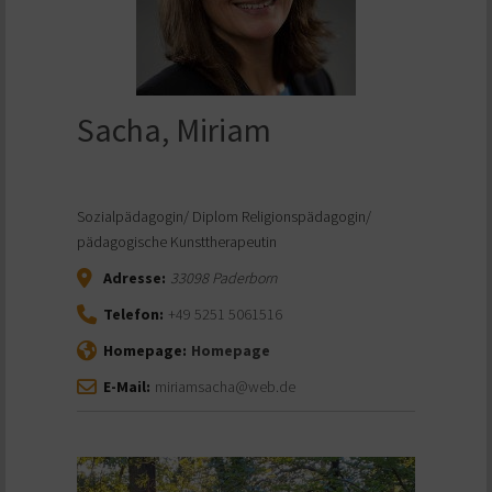
Sacha, Miriam
Sozialpädagogin/ Diplom Religionspädagogin/
pädagogische Kunsttherapeutin
Adresse:
33098
Paderborn
Telefon:
+49 5251 5061516
Homepage:
Homepage
E-Mail:
miriamsacha@web.de