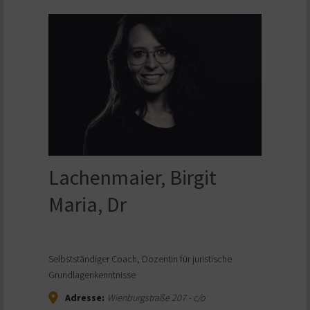
Lachenmaier, Birgit
Maria, Dr
Selbstständiger Coach, Dozentin für juristische
Grundlagenkenntnisse
Adresse:
Wienburgstraße 207 - c/o