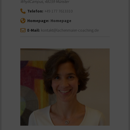
WhyitCampus
,
48159
Münster
Telefon:
+49 177 7613310
Homepage:
Homepage
E-Mail:
kontakt@lachenmaier-coaching.de