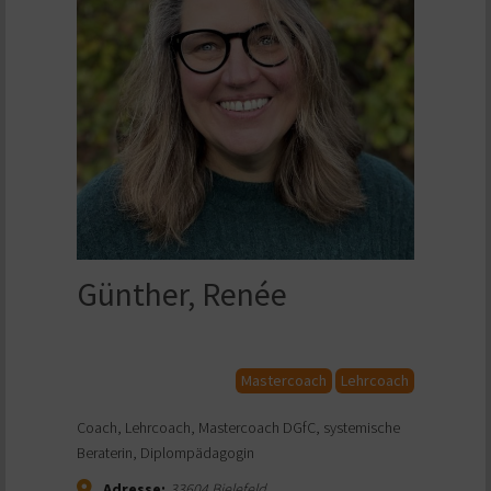
Günther, Renée
Mastercoach
Lehrcoach
Coach, Lehrcoach, Mastercoach DGfC, systemische
Beraterin, Diplompädagogin
Adresse:
33604
Bielefeld