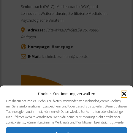
Seniorcoach (DGfC), Mastercoach (DGfC) und
Lehrcoach, Weiterbildnerin, Zertifizierte Mediatorin,
Psychologische Beraterin
Adresse:
Fritz-Windisch-Straße 25
,
40885
Ratingen
Homepage:
Homepage
E-Mail:
kathrin.bossmann@web.de
Cookie-Zustimmung verwalten
Um dir ein optimales Erlebnis zu bieten, verwenden wir Technologien wie Cookies,
um Geräteinformationen zu speichern und/oder darauf zuzugreifen. Wenn du diesen
Technologien zustimmst, können wir Daten wie das Surfverhalten oder eindeutige
IDs auf dieser Website verarbeiten. Wenn du deine Zustimmung nicht erteilst oder
zurückziehst, können bestimmte Merkmale und Funktionen beeinträchtigt werden.