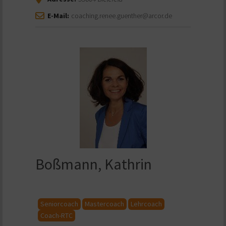
E-Mail:
coaching.renee.guenther@arcor.de
Boßmann, Kathrin
Seniorcoach
Mastercoach
Lehrcoach
Coach-RTC