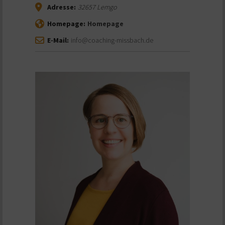
Adresse:
32657
Lemgo
Homepage:
Homepage
E-Mail:
info@coaching-missbach.de