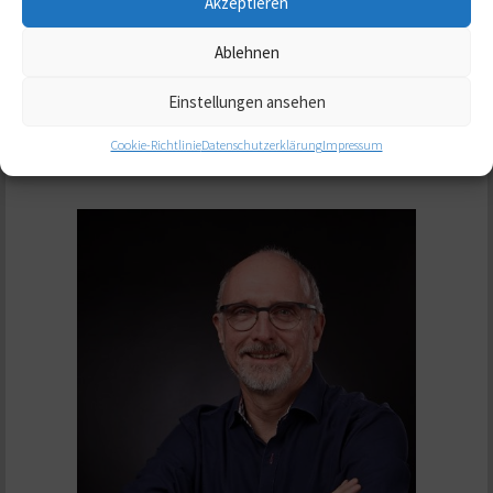
Akzeptieren
Geschäftsführerin und Coach – Business Coaching /
Einzelcoaching / Teamcoahing / Kariierecoaching /
Ablehnen
Moderation / Workshops
Einstellungen ansehen
Homepage:
Homepage
E-Mail:
tamara@quentell.de
Cookie-Richtlinie
Datenschutzerklärung
Impressum