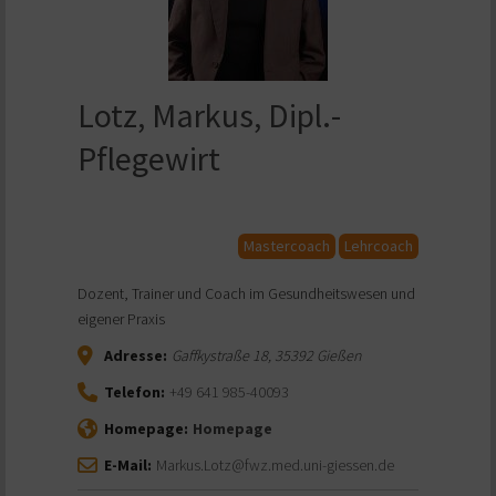
Lotz, Markus, Dipl.-
Pflegewirt
Mastercoach
Lehrcoach
Dozent, Trainer und Coach im Gesundheitswesen und
eigener Praxis
Adresse:
Gaffkystraße 18
,
35392
Gießen
Telefon:
+49 641 985-40093
Homepage:
Homepage
E-Mail:
Markus.Lotz@fwz.med.uni-giessen.de