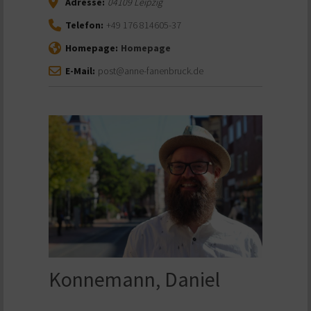
Adresse:
04109
Leipzig
Telefon:
+49 176 814605-37
Homepage:
Homepage
E-Mail:
post@anne-fanenbruck.de
Konnemann, Daniel