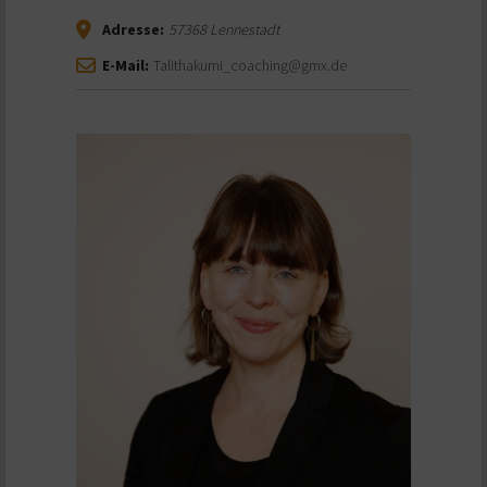
Adresse:
57368
Lennestadt
E-Mail:
Talithakumi_coaching@gmx.de