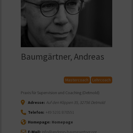
Baumgärtner, Andreas
Mastercoach
Lehrcoach
Praxis für Supervision und Coaching (Detmold)
Adresse:
Auf den Klippen 35
,
32756
Detmold
Telefon:
+49 5231 870551
Homepage:
Homepage
E-Mail:
info@andreas-baumgaertner.org