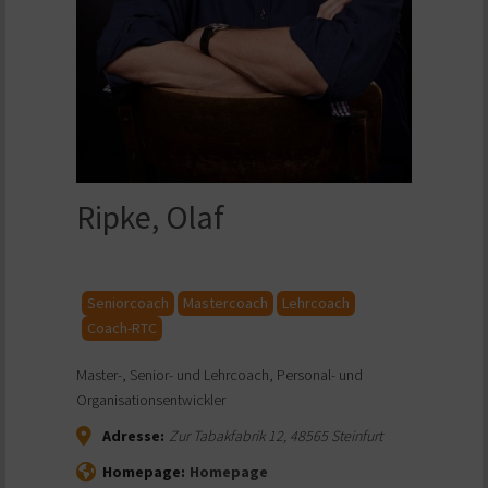
Ripke, Olaf
Seniorcoach
Mastercoach
Lehrcoach
Coach-RTC
Master-, Senior- und Lehrcoach, Personal- und
Organisationsentwickler
Adresse:
Zur Tabakfabrik 12
,
48565
Steinfurt
Homepage:
Homepage