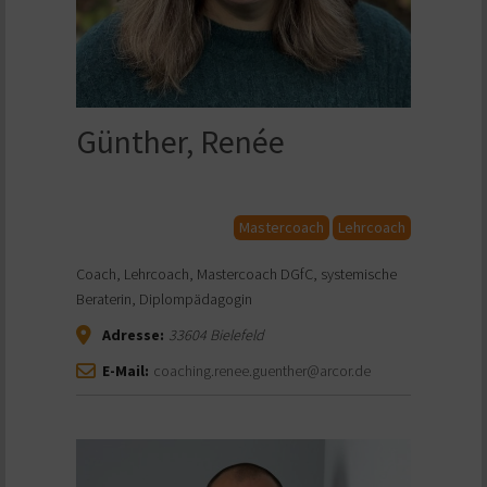
Günther, Renée
Mastercoach
Lehrcoach
Coach, Lehrcoach, Mastercoach DGfC, systemische
Beraterin, Diplompädagogin
Adresse:
33604
Bielefeld
E-Mail:
coaching.renee.guenther@arcor.de