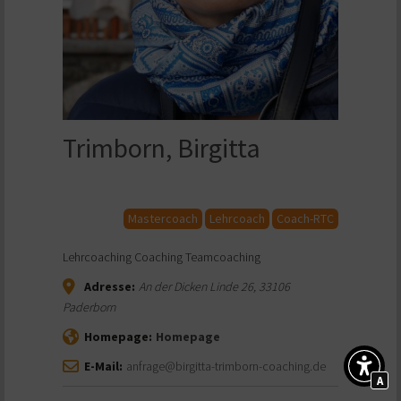
Trimborn, Birgitta
Mastercoach
Lehrcoach
Coach-RTC
Lehrcoaching Coaching Teamcoaching
Adresse:
An der Dicken Linde 26
,
33106
Paderborn
Homepage:
Homepage
E-Mail:
anfrage@birgitta-trimborn-coaching.de
A