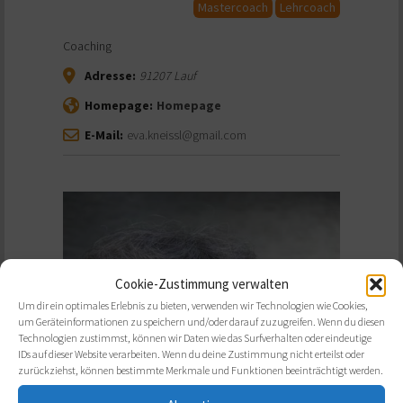
Mastercoach
Lehrcoach
Coaching
Adresse:
91207
Lauf
Homepage:
Homepage
E-Mail:
eva.kneissl@gmail.com
Cookie-Zustimmung verwalten
Um dir ein optimales Erlebnis zu bieten, verwenden wir Technologien wie Cookies,
um Geräteinformationen zu speichern und/oder darauf zuzugreifen. Wenn du diesen
Technologien zustimmst, können wir Daten wie das Surfverhalten oder eindeutige
IDs auf dieser Website verarbeiten. Wenn du deine Zustimmung nicht erteilst oder
zurückziehst, können bestimmte Merkmale und Funktionen beeinträchtigt werden.