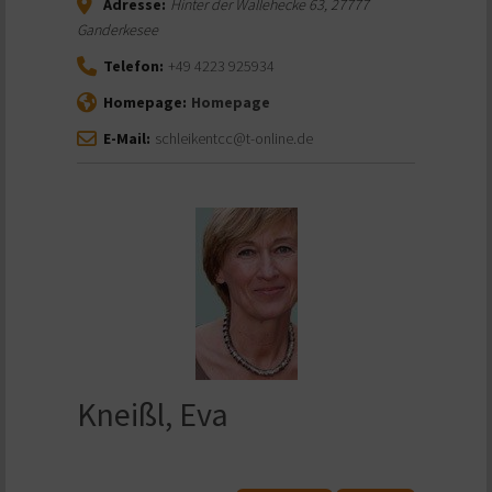
Adresse:
Hinter der Wallehecke 63
,
27777
Ganderkesee
Telefon:
+49 4223 925934
Homepage:
Homepage
E-Mail:
schleikentcc@t-online.de
Kneißl, Eva