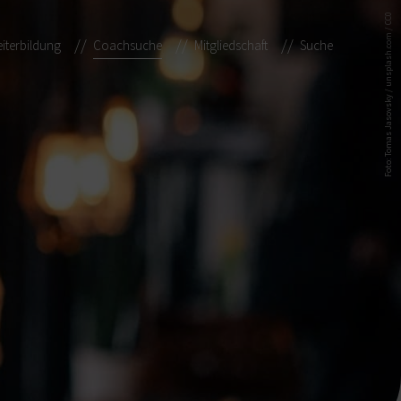
Foto: Tomas Jasovsky / unsplash.com / CC0
iterbildung
Coachsuche
Mitgliedschaft
Suche