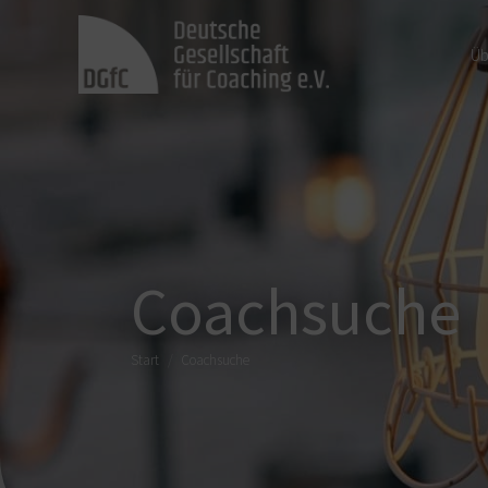
Üb
Coachsuche
Sie befinden sich hier:
Start
Coachsuche