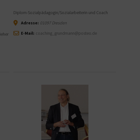
Diplom-Sozialpädagogin/Sozialarbeiterin und Coach
Adresse:
01097
Dresden
E-Mail:
coaching_grundmann@posteo.de
ieher