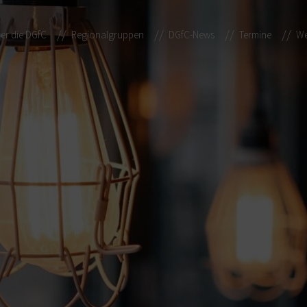
er die DGfC
Regionalgruppen
DGfC-News
Termine
We