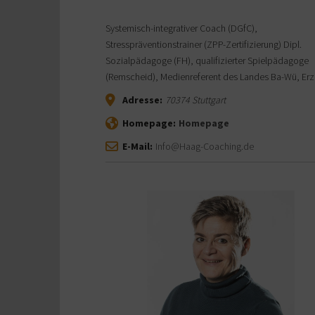
Systemisch-integrativer Coach (DGfC),
Stresspräventionstrainer (ZPP-Zertifizierung) Dipl.
Sozialpädagoge (FH), qualifizierter Spielpädagoge
(Remscheid), Medienreferent des Landes Ba-Wü, Erz
Adresse:
70374
Stuttgart
Homepage:
Homepage
E-Mail:
Info@Haag-Coaching.de