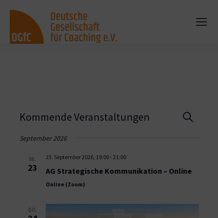
Vera
Kommende Veranstaltungen
Suche
Such
September 2026
und
23. September 2026, 19:00
-
21:00
MI.
23
AG Strategische Kommunikation – Online
Ansi
Online (Zoom)
Navi
DO.