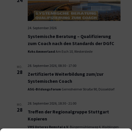
24
24. September 2026
Systemische Beratung – Qualifizierung
zum Coach nach den Standards der DGfC
Kvhs Ammerland
Am Esch 10, Westerstede
28. September 2026, 08:30
-
17:00
MO.
28
Zertifizierte Weiterbildung zum/zur
Systemischen Coach
ASG-Bildungsforum
Gerresheimer Straße 90, Düsseldorf
28. September 2026, 18:30
-
21:00
MO.
28
Treffen der Regionalgruppe Stuttgart
Kopieren
VHS Unteres Remstal e.V.
Bürgermühlenweg 4, Waiblingen