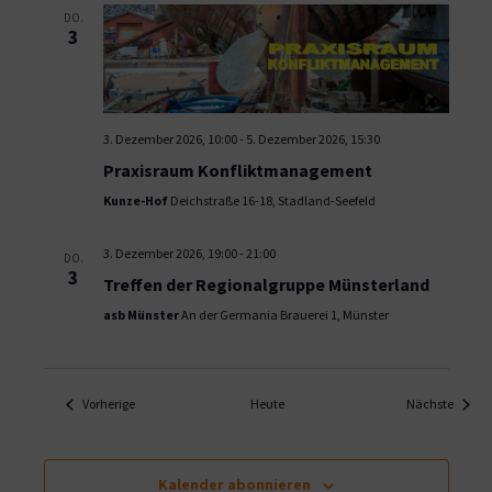
DO.
3
3. Dezember 2026, 10:00
-
5. Dezember 2026, 15:30
Praxisraum Konfliktmanagement
Kunze-Hof
Deichstraße 16-18, Stadland-Seefeld
3. Dezember 2026, 19:00
-
21:00
DO.
3
Treffen der Regionalgruppe Münsterland
asb Münster
An der Germania Brauerei 1, Münster
Veranstaltungen
Verans
Vorherige
Heute
Nächste
Kalender abonnieren