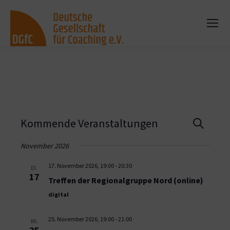
Vera
Kommende Veranstaltungen
Suche
Such
November 2026
und
17. November 2026, 19:00
-
20:30
DI.
17
Treffen der Regionalgruppe Nord (online)
Ansi
digital
Navi
25. November 2026, 19:00
-
21:00
MI.