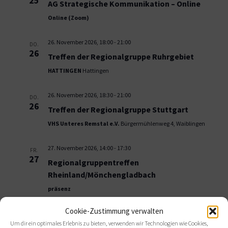
25
AG Strategische Kommunikation – Online
Online (Zoom)
26. November 2026, 18:00
-
21:00
DO.
26
Treffen der Regionalgruppe Ruhrgebiet
HATTINGEN
Hattingen
26. November 2026, 18:30
-
21:00
DO.
26
Treffen der Regionalgruppe Stuttgart
VHS Unteres Remstal e.V.
Bürgermühlenweg 4, Waiblingen
27. November 2026, 14:00
-
17:30
FR.
27
Regionalgruppentreffen
Rheinland/Mönchengladbach
präsenz
Dezember 2026
Cookie-Zustimmung verwalten
Um dir ein optimales Erlebnis zu bieten, verwenden wir Technologien wie Cookies,