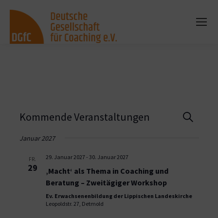
Vera
Kommende Veranstaltungen
Suche
Such
Januar 2027
und
29. Januar 2027
-
30. Januar 2027
FR.
29
‚Macht‘ als Thema in Coaching und
Ansi
Beratung – Zweitägiger Workshop
Ev. Erwachsenenbildung der Lippischen Landeskirche
Navi
Leopoldstr. 27, Detmold