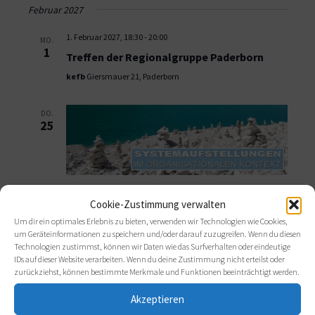
Februar 2027
1. Februar 2027, 18:30
-
20:00
MO.
1
Treffen der Regionalgruppe Paderborn
kefb
Giersmauer 21, Paderborn
DO.
25
25. Februar 2027, 10:00
-
15:30
Cookie-Zustimmung verwalten
Systemaufstellungen im organisationalen
Um dir ein optimales Erlebnis zu bieten, verwenden wir Technologien wie Cookies,
Kontext
um Geräteinformationen zu speichern und/oder darauf zuzugreifen. Wenn du diesen
Technologien zustimmst, können wir Daten wie das Surfverhalten oder eindeutige
Seminarhotel Kunze-Hof
Deichstraße 16 - 18, Stadland
IDs auf dieser Website verarbeiten. Wenn du deine Zustimmung nicht erteilst oder
zurückziehst, können bestimmte Merkmale und Funktionen beeinträchtigt werden.
März 2027
Akzeptieren
12. März 2027
-
14. März 2027
FR.