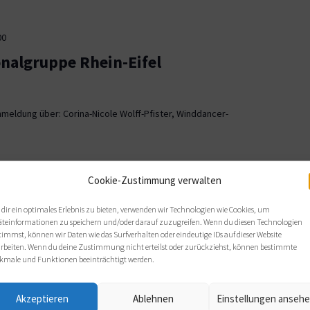
00
onalgruppe Rhein-Eifel
meldung über: Corina-Nicole Wolff-Pfister, Winddancer-
00
Cookie-Zustimmung verwalten
ionalgruppe OWL
dir ein optimales Erlebnis zu bieten, verwenden wir Technologien wie Cookies, um
äteinformationen zu speichern und/oder darauf zuzugreifen. Wenn du diesen Technologien
, Bielefeld
timmst, können wir Daten wie das Surfverhalten oder eindeutige IDs auf dieser Website
arbeiten. Wenn du deine Zustimmung nicht erteilst oder zurückziehst, können bestimmte
 sich wie gewohnt im Haus Nazareth an folgenden Terminen: Di,
kmale und Funktionen beeinträchtigt werden.
s von 19 bis 21 Uhr.
Akzeptieren
Ablehnen
Einstellungen anseh