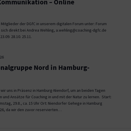
 Kommunikation – Online
 Mitglieder der DGfC in unserem digitalen Forum unter: Forum
 sich direkt bei Andrea Wehling, a.wehling@coaching-dgfc.de
3.09. 28.10. 25.11.
026
onalgruppe Nord in Hamburg-
n wir uns in Präsenz in Hamburg-Niendorf, um an beiden Tagen
und Ansätze für Coaching in und mit der Natur zu lernen. Start:
Samstag, 29.8., ca. 15 Uhr Ort: Niendorfer Gehege in Hamburg
26, da wir den zuvor reservierten…