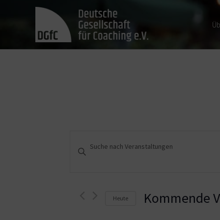
Üb
Veranstaltungen
Bitte
Schlüsselwort
Suche
eingeben.
und
Suche
nach
Kommende Ve
Heute
Ansichten,
Veranstaltungen
Schlüsselwort.