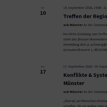
10. September 2026, 19:00
-
21
DO.
10
Treffen der Regi
asb Münster
An der Germania
Herzliche Einladung zum Tref
steht das (Besser-)Kennenlern
Anmeldung über p.-p.koenig@co
Germania-Brauerei 1, 48159 M
17. September 2026
-
19. Sep
DO.
17
Konflikte & Syst
Münster
asb Münster
An der Germania
„Überall, wo Menschen miteina
schaffen. Ob sie wollen oder n