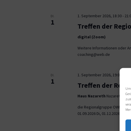
1. September 2026, 18:30
-
21:
DI.
1
Treffen der Regi
digital (Zoom)
Weitere Informationen oder An
coaching@web.de
1. September 2026, 19:00
-
21:
DI.
1
Treffen der Reg
Um 
Ger
Haus Nazareth
Nazarethweg 5
zus
ver
die Regionalgruppe OWL trifft
Mer
01.09.2026 Di, 01.12.2026 jeweil