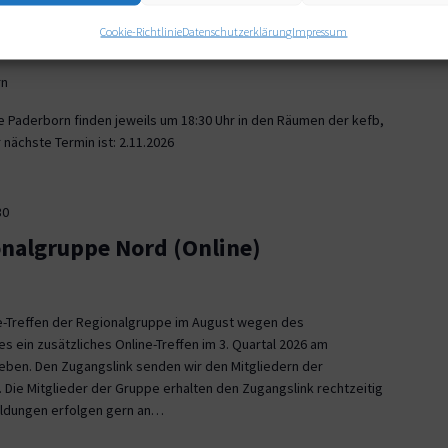
30
Cookie-Richtlinie
Datenschutzerklärung
Impressum
onalgruppe Paderborn
rn
e Paderborn finden jeweils um 18:30 Uhr in den Räumen der kefb,
nächste Termin ist: 2.11.2026
30
onalgruppe Nord (Online)
ne-Treffen der Regionalgruppe im August wegen des
es ein zusätzliches Online-Treffen im 3. Quartal 2026 am
 geben. Den Zugangslink senden wir den Mitgliedern der
 Die Mitglieder der Gruppe erhalten den Zugangslink rechtzeitig
eldungen erfolgen gern an…