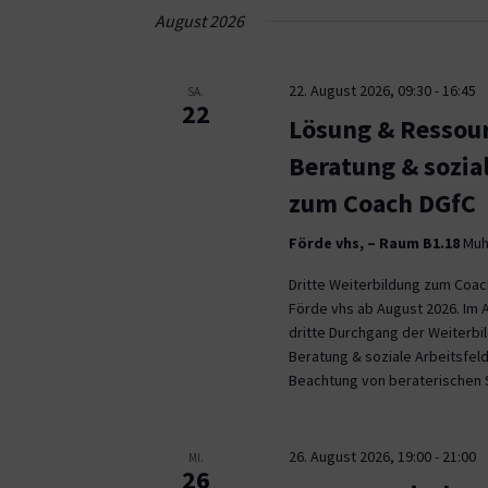
Navigation
August 2026
22. August 2026, 09:30
-
16:45
SA.
22
Lösung & Ressour
Beratung & sozia
zum Coach DGfC
Förde vhs, – Raum B1.18
Muhl
Dritte Weiterbildung zum Coa
Förde vhs ab August 2026. Im 
dritte Durchgang der Weiterb
Beratung & soziale Arbeitsfeld
Beachtung von beraterischen 
26. August 2026, 19:00
-
21:00
MI.
26