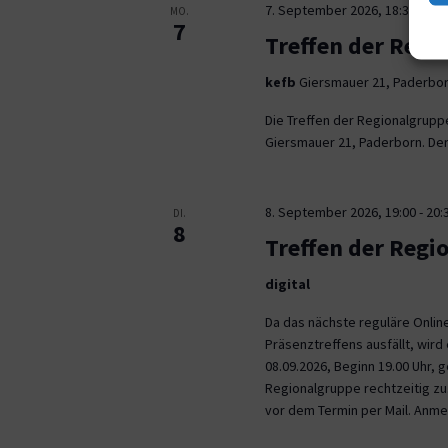
7. September 2026, 18:30
-
21:
MO.
7
Treffen der Regi
kefb
Giersmauer 21, Paderbo
Die Treffen der Regionalgrupp
Giersmauer 21, Paderborn. Der 
8. September 2026, 19:00
-
20:
DI.
8
Treffen der Regi
digital
Da das nächste reguläre Onli
Präsenztreffens ausfällt, wird 
08.09.2026, Beginn 19.00 Uhr,
Regionalgruppe rechtzeitig zu.
vor dem Termin per Mail. Anm