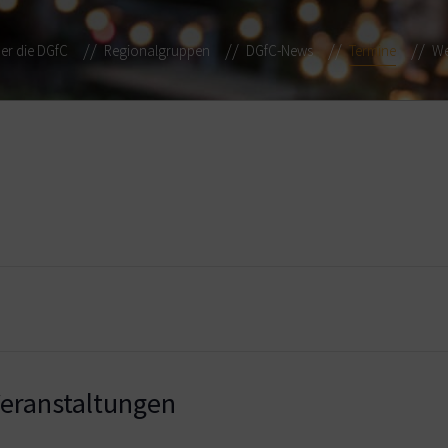
er die DGfC
Regionalgruppen
DGfC-News
Termine
We
ranstaltungen