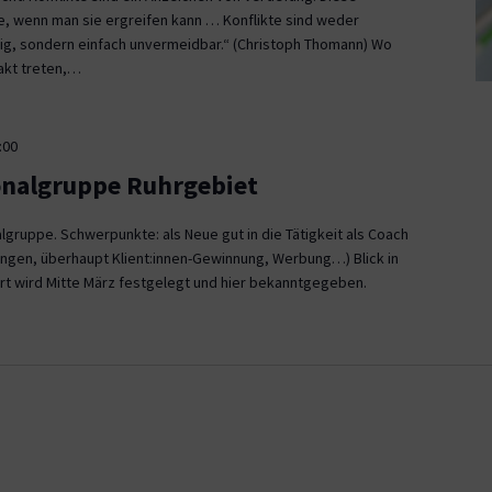
ce, wenn man sie ergreifen kann … Konflikte sind weder
, sondern einfach unvermeidbar.“ (Christoph Thomann) Wo
akt treten,…
:00
onalgruppe Ruhrgebiet
gruppe. Schwerpunkte: als Neue gut in die Tätigkeit als Coach
ngen, überhaupt Klient:innen-Gewinnung, Werbung…) Blick in
rt wird Mitte März festgelegt und hier bekanntgegeben.