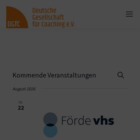
Vera
Kommende Veranstaltungen
Suche
Such
August 2026
und
SA.
22
Ansi
Navi