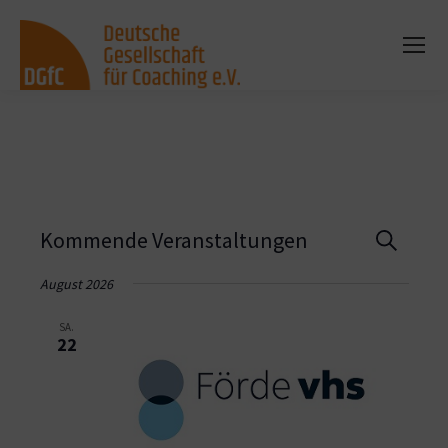
Vera
Kommende Veranstaltungen
Suche
Such
August 2026
und
SA.
22
Ansi
Navi