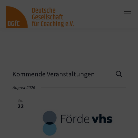
Vera
Kommende Veranstaltungen
Suche
Such
August 2026
und
SA.
22
Ansi
Navi