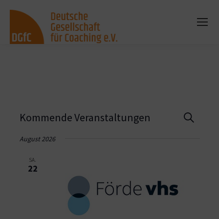
Vera
Kommende Veranstaltungen
Suche
Such
August 2026
und
SA.
22
Ansi
Navi