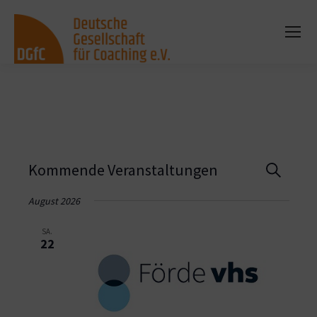
Vera
Kommende Veranstaltungen
Suche
Such
August 2026
und
SA.
22
Ansi
Navi