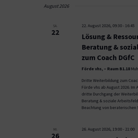
Navigation
August 2026
22. August 2026, 09:30
-
16:45
SA.
22
Lösung & Ressour
Beratung & sozia
zum Coach DGfC
Förde vhs, – Raum B1.18
Muhl
Dritte Weiterbildung zum Coa
Förde vhs ab August 2026. Im 
dritte Durchgang der Weiterb
Beratung & soziale Arbeitsfeld
Beachtung von beraterischen 
26. August 2026, 19:00
-
21:00
MI.
26