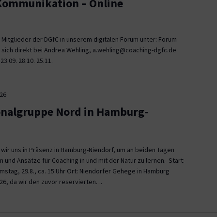
 Kommunikation – Online
 Mitglieder der DGfC in unserem digitalen Forum unter: Forum
 sich direkt bei Andrea Wehling, a.wehling@coaching-dgfc.de
3.09. 28.10. 25.11.
026
onalgruppe Nord in Hamburg-
n wir uns in Präsenz in Hamburg-Niendorf, um an beiden Tagen
und Ansätze für Coaching in und mit der Natur zu lernen. Start:
Samstag, 29.8., ca. 15 Uhr Ort: Niendorfer Gehege in Hamburg
26, da wir den zuvor reservierten…