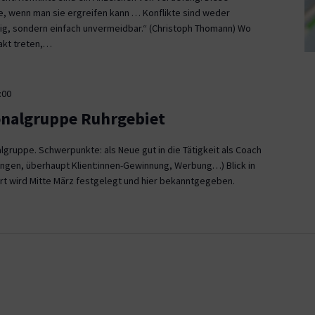
ce, wenn man sie ergreifen kann … Konflikte sind weder
, sondern einfach unvermeidbar.“ (Christoph Thomann) Wo
akt treten,…
:00
onalgruppe Ruhrgebiet
gruppe. Schwerpunkte: als Neue gut in die Tätigkeit als Coach
ngen, überhaupt Klient:innen-Gewinnung, Werbung…) Blick in
rt wird Mitte März festgelegt und hier bekanntgegeben.