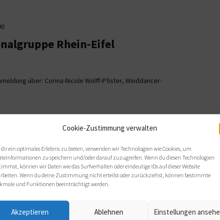
00
onalgruppe Rhein-Eifel
meldung über: Corina-Nicole Wolff-Pfister, Winddancer-
00
Cookie-Zustimmung verwalten
ionalgruppe OWL
dir ein optimales Erlebnis zu bieten, verwenden wir Technologien wie Cookies, um
äteinformationen zu speichern und/oder darauf zuzugreifen. Wenn du diesen Technologien
, Bielefeld
timmst, können wir Daten wie das Surfverhalten oder eindeutige IDs auf dieser Website
arbeiten. Wenn du deine Zustimmung nicht erteilst oder zurückziehst, können bestimmte
 sich wie gewohnt im Haus Nazareth an folgenden Terminen: Di,
kmale und Funktionen beeinträchtigt werden.
s von 19 bis 21 Uhr.
Akzeptieren
Ablehnen
Einstellungen anseh