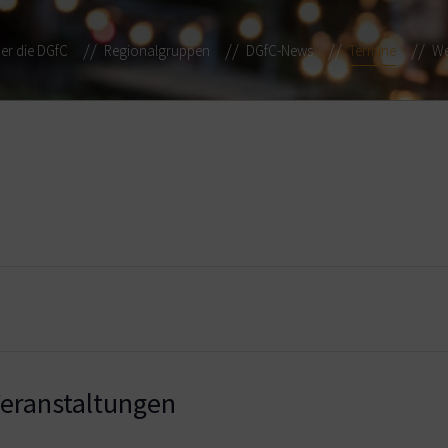
er die DGfC
Regionalgruppen
DGfC-News
Termine
We
ranstaltungen