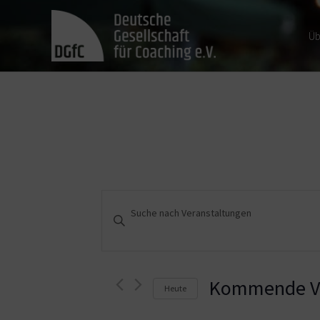
Üb
Veranstaltungen
Bitte
Schlüsselwort
Suche
eingeben.
und
Suche
nach
Kommende Ve
Heute
Ansichten,
Veranstaltungen
Schlüsselwort.