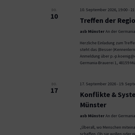
10. September 2026, 19:00
-
21
DO.
10
Treffen der Regi
asb Münster
An der Germania
Herzliche Einladung zum Tref
steht das (Besser-)Kennenlern
Anmeldung über p.-p.koenig@co
Germania-Brauerei 1, 48159 M
17. September 2026
-
19. Sep
DO.
17
Konflikte & Syst
Münster
asb Münster
An der Germania
„Überall, wo Menschen miteina
schaffen. Ob sie wollen oder n