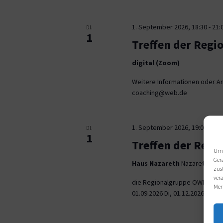
1. September 2026, 18:30
-
21:
DI.
1
Treffen der Regi
digital (Zoom)
Weitere Informationen oder An
coaching@web.de
1. September 2026, 19:00
-
21:
DI.
1
Treffen der Reg
Um 
Ger
Haus Nazareth
Nazarethweg 5
zus
ver
die Regionalgruppe OWL trifft
Mer
01.09.2026 Di, 01.12.2026 jeweil