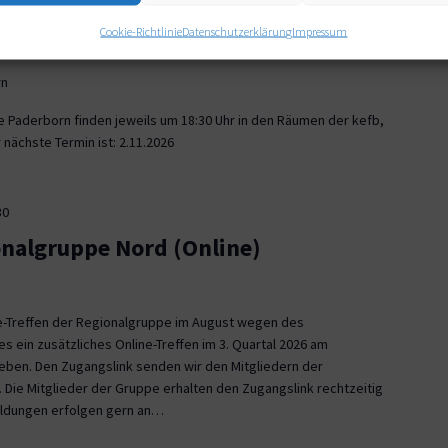
30
Cookie-Richtlinie
Datenschutzerklärung
Impressum
onalgruppe Paderborn
rn
e Paderborn finden jeweils um 18:30 Uhr in den Räumen der kefb,
nächste Termin ist: 2.11.2026
30
onalgruppe Nord (Online)
ne-Treffen der Regionalgruppe im August wegen des
es ein zusätzliches Online-Treffen im 3. Quartal 2026 am
 geben. Den Zugangslink senden wir den Mitgliedern der
 Die Mitglieder der Gruppe erhalten den Zugangslink rechtzeitig
eldungen erfolgen gern an…