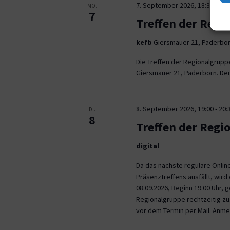
7. September 2026, 18:30
-
21:
MO.
7
Treffen der Regi
kefb
Giersmauer 21, Paderbo
Die Treffen der Regionalgrupp
Giersmauer 21, Paderborn. Der 
8. September 2026, 19:00
-
20:
DI.
8
Treffen der Regi
digital
Da das nächste reguläre Onli
Präsenztreffens ausfällt, wird 
08.09.2026, Beginn 19.00 Uhr,
Regionalgruppe rechtzeitig zu.
vor dem Termin per Mail. Anm