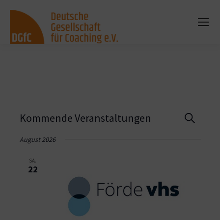
Vera
Kommende Veranstaltungen
Suche
Such
August 2026
und
SA.
22
Ansi
Navi