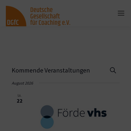
Vera
Kommende Veranstaltungen
Suche
Such
August 2026
und
SA.
22
Ansi
Navi