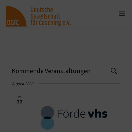
Vera
Kommende Veranstaltungen
Suche
Such
August 2026
und
SA.
22
Ansi
Navi