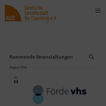
Vera
Kommende Veranstaltungen
Suche
Such
August 2026
und
SA.
22
Ansi
Navi