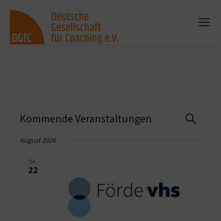
Vera
Kommende Veranstaltungen
Suche
Such
August 2026
und
SA.
22
Ansi
Navi