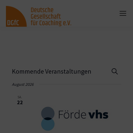
Vera
Kommende Veranstaltungen
Suche
Such
August 2026
und
SA.
22
Ansi
Navi