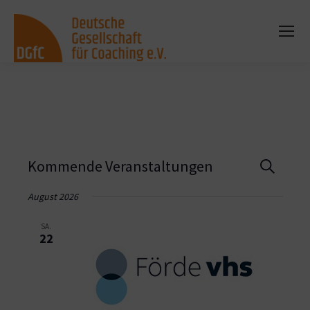
Vera
Kommende Veranstaltungen
Suche
Such
August 2026
und
SA.
22
Ansi
Navi