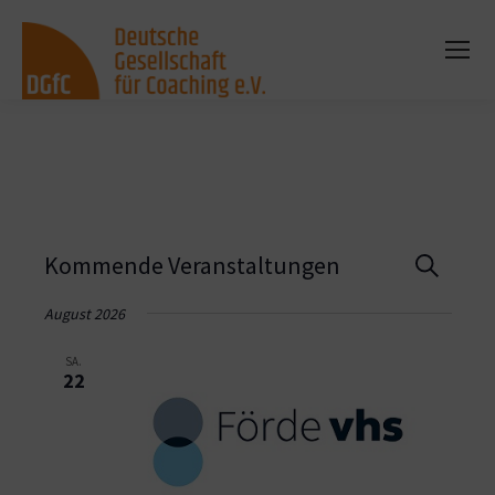
Vera
Kommende Veranstaltungen
Suche
Such
August 2026
und
SA.
22
Ansi
Navi