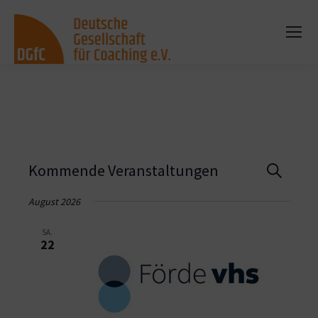
Vera
Kommende Veranstaltungen
Suche
Such
August 2026
und
SA.
22
Ansi
Navi