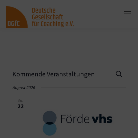
Vera
Kommende Veranstaltungen
Suche
Such
August 2026
und
SA.
22
Ansi
Navi