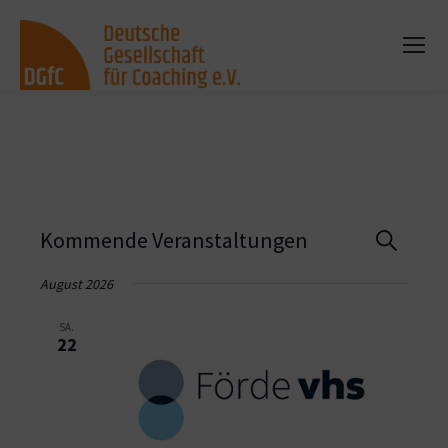
Vera
Kommende Veranstaltungen
Suche
Such
August 2026
und
SA.
22
Ansi
Navi