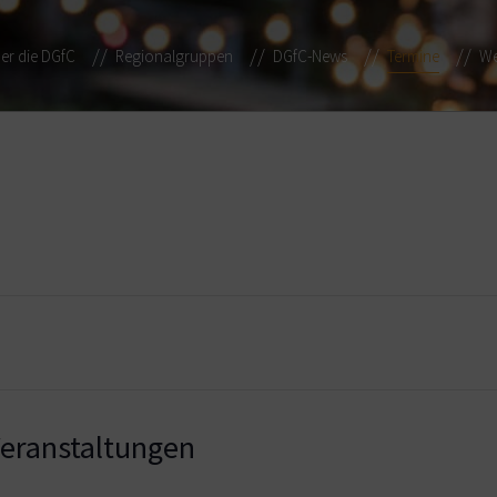
er die DGfC
Regionalgruppen
DGfC-News
Termine
We
ranstaltungen