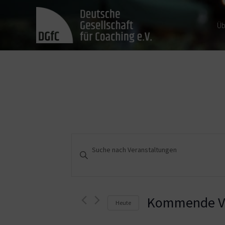
Üb
Veranstaltungen
Bitte
Schlüsselwort
Suche
eingeben.
und
Suche
nach
Kommende Ve
Heute
Ansichten,
Veranstaltungen
Schlüsselwort.