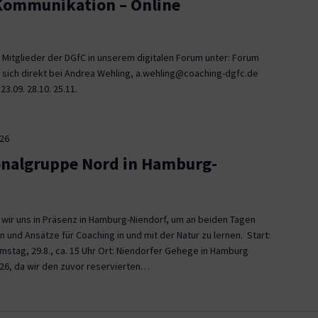
 Kommunikation – Online
 Mitglieder der DGfC in unserem digitalen Forum unter: Forum
 sich direkt bei Andrea Wehling, a.wehling@coaching-dgfc.de
3.09. 28.10. 25.11.
026
onalgruppe Nord in Hamburg-
n wir uns in Präsenz in Hamburg-Niendorf, um an beiden Tagen
und Ansätze für Coaching in und mit der Natur zu lernen. Start:
Samstag, 29.8., ca. 15 Uhr Ort: Niendorfer Gehege in Hamburg
26, da wir den zuvor reservierten…