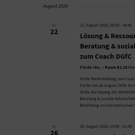
Navigation
August 2026
22. August 2026, 09:30
-
16:45
SA.
22
Lösung & Ressour
Beratung & sozia
zum Coach DGfC
Förde vhs, – Raum B1.18
Muhl
Dritte Weiterbildung zum Coa
Förde vhs ab August 2026. Im 
dritte Durchgang der Weiterb
Beratung & soziale Arbeitsfeld
Beachtung von beraterischen 
26. August 2026, 19:00
-
21:00
MI.
26