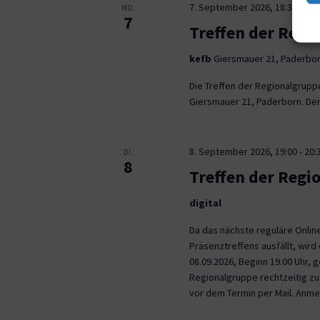
7. September 2026, 18:30
-
21:
MO.
7
Treffen der Regi
kefb
Giersmauer 21, Paderbo
Die Treffen der Regionalgrupp
Giersmauer 21, Paderborn. Der 
8. September 2026, 19:00
-
20:
DI.
8
Treffen der Regi
digital
Da das nächste reguläre Onli
Präsenztreffens ausfällt, wird 
08.09.2026, Beginn 19.00 Uhr,
Regionalgruppe rechtzeitig zu.
vor dem Termin per Mail. Anm