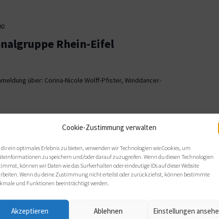
00
onalgruppe Rhein-Eifel
meldung über: Corina-Nicole Wolff-Pfister, Winddancer-
00
Cookie-Zustimmung verwalten
ionalgruppe OWL
dir ein optimales Erlebnis zu bieten, verwenden wir Technologien wie Cookies, um
äteinformationen zu speichern und/oder darauf zuzugreifen. Wenn du diesen Technologien
, Bielefeld
timmst, können wir Daten wie das Surfverhalten oder eindeutige IDs auf dieser Website
arbeiten. Wenn du deine Zustimmung nicht erteilst oder zurückziehst, können bestimmte
 sich wie gewohnt im Haus Nazareth an folgenden Terminen: Di,
kmale und Funktionen beeinträchtigt werden.
s von 19 bis 21 Uhr.
Akzeptieren
Ablehnen
Einstellungen anseh