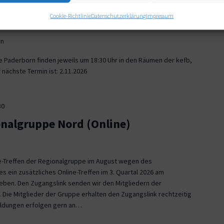
30
Cookie-Richtlinie
Datenschutzerklärung
Impressum
onalgruppe Paderborn
rn
e Paderborn finden jeweils um 18:30 Uhr in den Räumen der kefb,
nächste Termin ist: 2.11.2026
30
onalgruppe Nord (Online)
ne-Treffen der Regionalgruppe im August wegen des
es ein zusätzliches Online-Treffen im 3. Quartal 2026 am
 geben. Den Zugangslink senden wir den Mitgliedern der
 Die Mitglieder der Gruppe erhalten den Zugangslink rechtzeitig
eldungen erfolgen gern an…