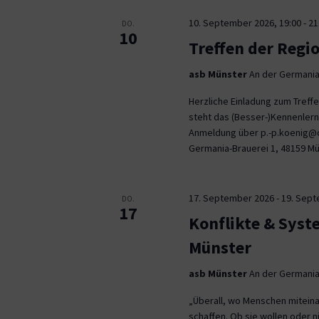
10. September 2026, 19:00
-
21
DO.
10
Treffen der Regi
asb Münster
An der Germania
Herzliche Einladung zum Tref
steht das (Besser-)Kennenlern
Anmeldung über p.-p.koenig@co
Germania-Brauerei 1, 48159 M
17. September 2026
-
19. Sep
DO.
17
Konflikte & Syst
Münster
asb Münster
An der Germania
„Überall, wo Menschen miteina
schaffen. Ob sie wollen oder n