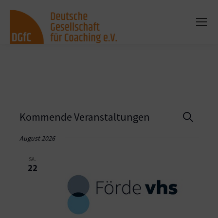
Vera
Kommende Veranstaltungen
Suche
Such
August 2026
und
SA.
22
Ansi
Navi