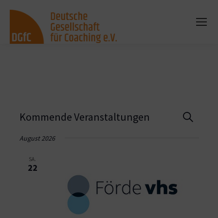
Vera
Kommende Veranstaltungen
Suche
Such
August 2026
und
SA.
22
Ansi
Navi