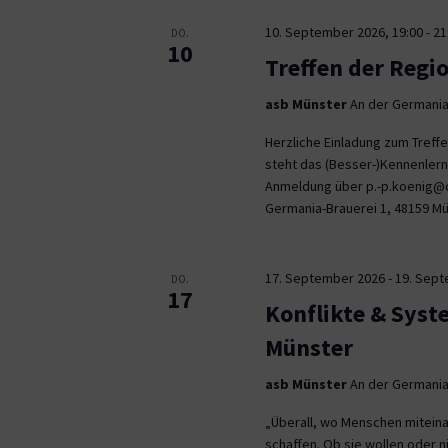
10. September 2026, 19:00
-
21
DO.
10
Treffen der Regi
asb Münster
An der Germania
Herzliche Einladung zum Tref
steht das (Besser-)Kennenlern
Anmeldung über p.-p.koenig@co
Germania-Brauerei 1, 48159 M
17. September 2026
-
19. Sep
DO.
17
Konflikte & Syst
Münster
asb Münster
An der Germania
„Überall, wo Menschen miteina
schaffen. Ob sie wollen oder n