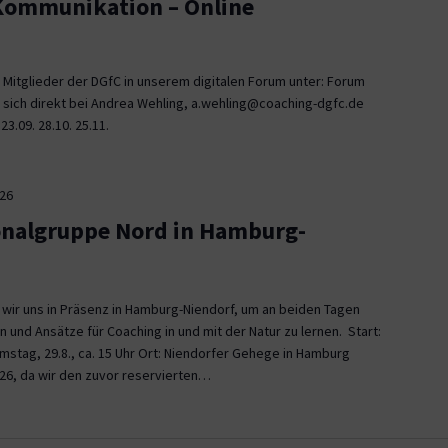
 Kommunikation – Online
 Mitglieder der DGfC in unserem digitalen Forum unter: Forum
 sich direkt bei Andrea Wehling, a.wehling@coaching-dgfc.de
3.09. 28.10. 25.11.
026
onalgruppe Nord in Hamburg-
n wir uns in Präsenz in Hamburg-Niendorf, um an beiden Tagen
und Ansätze für Coaching in und mit der Natur zu lernen. Start:
Samstag, 29.8., ca. 15 Uhr Ort: Niendorfer Gehege in Hamburg
26, da wir den zuvor reservierten…