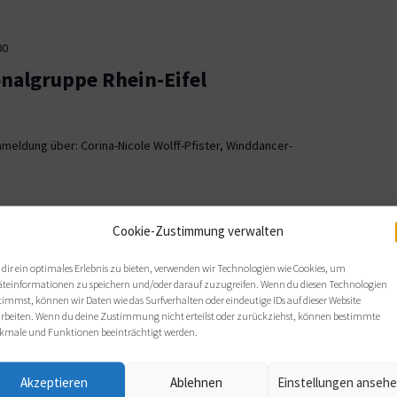
00
onalgruppe Rhein-Eifel
meldung über: Corina-Nicole Wolff-Pfister, Winddancer-
00
Cookie-Zustimmung verwalten
ionalgruppe OWL
dir ein optimales Erlebnis zu bieten, verwenden wir Technologien wie Cookies, um
äteinformationen zu speichern und/oder darauf zuzugreifen. Wenn du diesen Technologien
, Bielefeld
timmst, können wir Daten wie das Surfverhalten oder eindeutige IDs auf dieser Website
arbeiten. Wenn du deine Zustimmung nicht erteilst oder zurückziehst, können bestimmte
 sich wie gewohnt im Haus Nazareth an folgenden Terminen: Di,
kmale und Funktionen beeinträchtigt werden.
s von 19 bis 21 Uhr.
Akzeptieren
Ablehnen
Einstellungen anseh