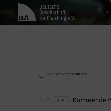
Üb
Veranstaltungen
Bitte
Schlüsselwort
Suche
eingeben.
und
Suche
nach
Kommende Ve
Heute
Ansichten,
Veranstaltungen
Schlüsselwort.