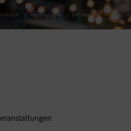
er die DGfC
Regionalgruppen
DGfC-News
Termine
We
ranstaltungen