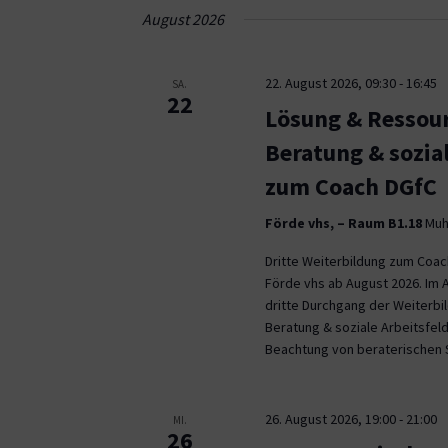
Navigation
August 2026
22. August 2026, 09:30
-
16:45
SA.
22
Lösung & Ressour
Beratung & sozia
zum Coach DGfC
Förde vhs, – Raum B1.18
Muhl
Dritte Weiterbildung zum Coa
Förde vhs ab August 2026. Im 
dritte Durchgang der Weiterb
Beratung & soziale Arbeitsfeld
Beachtung von beraterischen 
26. August 2026, 19:00
-
21:00
MI.
26