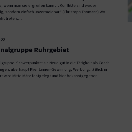
ce, wenn man sie ergreifen kann … Konflikte sind weder
, sondern einfach unvermeidbar.“ (Christoph Thomann) Wo
akt treten,…
:00
onalgruppe Ruhrgebiet
gruppe. Schwerpunkte: als Neue gut in die Tätigkeit als Coach
ngen, überhaupt Klient:innen-Gewinnung, Werbung…) Blick in
rt wird Mitte März festgelegt und hier bekanntgegeben.