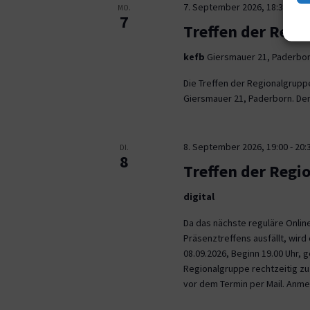
7. September 2026, 18:30
-
21:
MO.
7
Treffen der Regi
kefb
Giersmauer 21, Paderbo
Die Treffen der Regionalgrupp
Giersmauer 21, Paderborn. Der 
8. September 2026, 19:00
-
20:
DI.
8
Treffen der Regi
digital
Da das nächste reguläre Onli
Präsenztreffens ausfällt, wird 
08.09.2026, Beginn 19.00 Uhr,
Regionalgruppe rechtzeitig zu.
vor dem Termin per Mail. Anm