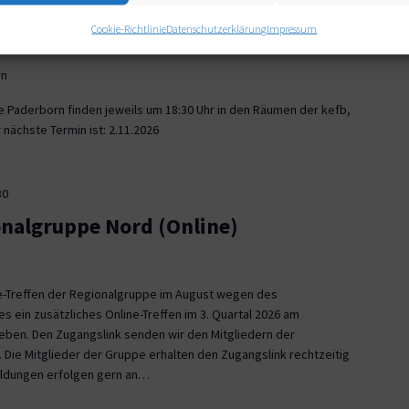
30
Cookie-Richtlinie
Datenschutzerklärung
Impressum
onalgruppe Paderborn
rn
e Paderborn finden jeweils um 18:30 Uhr in den Räumen der kefb,
nächste Termin ist: 2.11.2026
30
onalgruppe Nord (Online)
ne-Treffen der Regionalgruppe im August wegen des
es ein zusätzliches Online-Treffen im 3. Quartal 2026 am
 geben. Den Zugangslink senden wir den Mitgliedern der
 Die Mitglieder der Gruppe erhalten den Zugangslink rechtzeitig
eldungen erfolgen gern an…