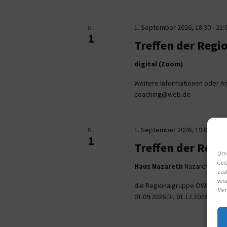
1. September 2026, 18:30
-
21:
DI.
1
Treffen der Regi
digital (Zoom)
Weitere Informationen oder An
coaching@web.de
1. September 2026, 19:00
-
21:
DI.
1
Treffen der Reg
Um 
Ger
Haus Nazareth
Nazarethweg 5
zus
ver
die Regionalgruppe OWL trifft
Mer
01.09.2026 Di, 01.12.2026 jeweil