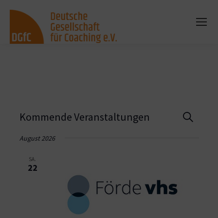
Vera
Kommende Veranstaltungen
Suche
Such
August 2026
und
SA.
22
Ansi
Navi