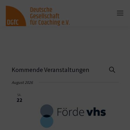
Vera
Kommende Veranstaltungen
Suche
Such
August 2026
und
SA.
22
Ansi
Navi