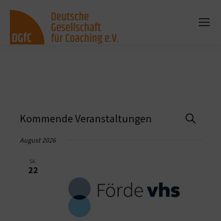
Vera
Kommende Veranstaltungen
Suche
Such
August 2026
und
SA.
22
Ansi
Navi