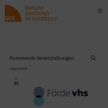
Vera
Kommende Veranstaltungen
Suche
Such
August 2026
und
SA.
22
Ansi
Navi