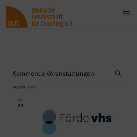
Vera
Kommende Veranstaltungen
Suche
Such
August 2026
und
SA.
22
Ansi
Navi