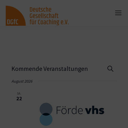
Vera
Kommende Veranstaltungen
Suche
Such
August 2026
und
SA.
22
Ansi
Navi