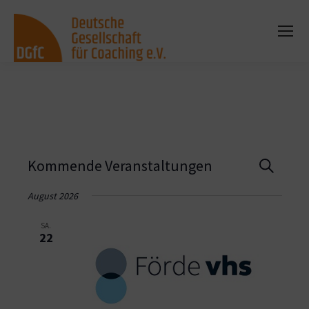
Vera
Kommende Veranstaltungen
Suche
Such
August 2026
und
SA.
22
Ansi
Navi