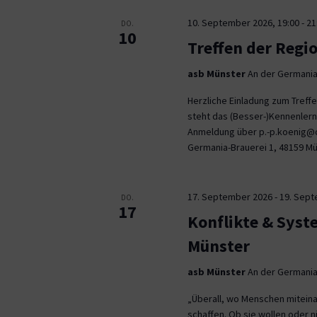
10. September 2026, 19:00
-
21
DO.
10
Treffen der Regi
asb Münster
An der Germania
Herzliche Einladung zum Tref
steht das (Besser-)Kennenlern
Anmeldung über p.-p.koenig@co
Germania-Brauerei 1, 48159 M
17. September 2026
-
19. Sep
DO.
17
Konflikte & Syst
Münster
asb Münster
An der Germania
„Überall, wo Menschen miteina
schaffen. Ob sie wollen oder n