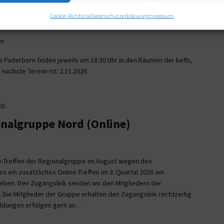
30
Cookie-Richtlinie
Datenschutzerklärung
Impressum
onalgruppe Paderborn
rn
e Paderborn finden jeweils um 18:30 Uhr in den Räumen der kefb,
nächste Termin ist: 2.11.2026
30
onalgruppe Nord (Online)
ne-Treffen der Regionalgruppe im August wegen des
es ein zusätzliches Online-Treffen im 3. Quartal 2026 am
 geben. Den Zugangslink senden wir den Mitgliedern der
 Die Mitglieder der Gruppe erhalten den Zugangslink rechtzeitig
eldungen erfolgen gern an…