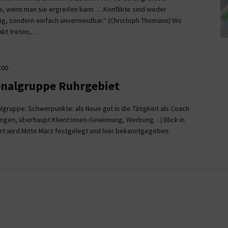
ce, wenn man sie ergreifen kann … Konflikte sind weder
, sondern einfach unvermeidbar.“ (Christoph Thomann) Wo
akt treten,…
:00
onalgruppe Ruhrgebiet
gruppe. Schwerpunkte: als Neue gut in die Tätigkeit als Coach
ngen, überhaupt Klient:innen-Gewinnung, Werbung…) Blick in
rt wird Mitte März festgelegt und hier bekanntgegeben.