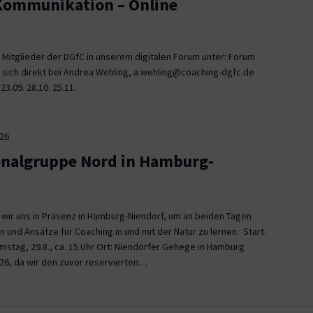
 Kommunikation – Online
 Mitglieder der DGfC in unserem digitalen Forum unter: Forum
 sich direkt bei Andrea Wehling, a.wehling@coaching-dgfc.de
3.09. 28.10. 25.11.
026
onalgruppe Nord in Hamburg-
n wir uns in Präsenz in Hamburg-Niendorf, um an beiden Tagen
und Ansätze für Coaching in und mit der Natur zu lernen. Start:
Samstag, 29.8., ca. 15 Uhr Ort: Niendorfer Gehege in Hamburg
26, da wir den zuvor reservierten…