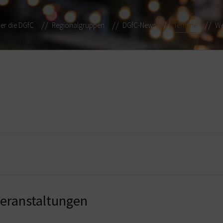
er die DGfC
Regionalgruppen
DGfC-News
Termine
We
ranstaltungen