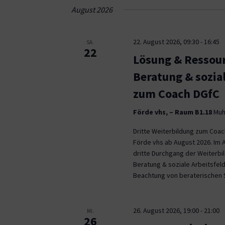
Navigation
August 2026
22. August 2026, 09:30
-
16:45
SA.
22
Lösung & Ressour
Beratung & sozia
zum Coach DGfC
Förde vhs, – Raum B1.18
Muhl
Dritte Weiterbildung zum Coa
Förde vhs ab August 2026. Im 
dritte Durchgang der Weiterb
Beratung & soziale Arbeitsfeld
Beachtung von beraterischen 
26. August 2026, 19:00
-
21:00
MI.
26