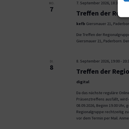
7. September 2026, 18:30
-
21:
MO.
7
Treffen der Regi
kefb
Giersmauer 21, Paderbo
Die Treffen der Regionalgrupp
Giersmauer 21, Paderborn. Der 
8. September 2026, 19:00
-
20:
DI.
8
Treffen der Regi
digital
Da das nächste reguläre Onli
Präsenztreffens ausfällt, wird 
08.09.2026, Beginn 19.00 Uhr,
Regionalgruppe rechtzeitig zu.
vor dem Termin per Mail. Anm