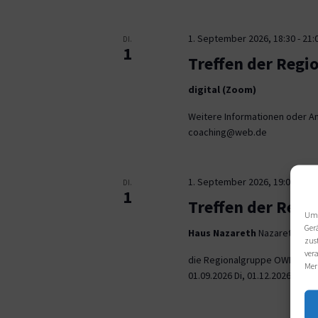
1. September 2026, 18:30
-
21:
DI.
1
Treffen der Regi
digital (Zoom)
Weitere Informationen oder An
coaching@web.de
1. September 2026, 19:00
-
21:
DI.
1
Treffen der Reg
Um 
Ger
Haus Nazareth
Nazarethweg 5
zus
ver
die Regionalgruppe OWL trifft
Mer
01.09.2026 Di, 01.12.2026 jeweil