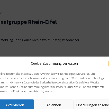
00
onalgruppe Rhein-Eifel
meldung über: Corina-Nicole Wolff-Pfister, Winddancer-
00
Cookie-Zustimmung verwalten
ionalgruppe OWL
dir ein optimales Erlebnis zu bieten, verwenden wir Technologien wie Cookies, um
äteinformationen zu speichern und/oder darauf zuzugreifen. Wenn du diesen Technologien
, Bielefeld
timmst, können wir Daten wie das Surfverhalten oder eindeutige IDs auf dieser Website
arbeiten. Wenn du deine Zustimmung nicht erteilst oder zurückziehst, können bestimmte
 sich wie gewohnt im Haus Nazareth an folgenden Terminen: Di,
kmale und Funktionen beeinträchtigt werden.
s von 19 bis 21 Uhr.
Akzeptieren
Ablehnen
Einstellungen anseh