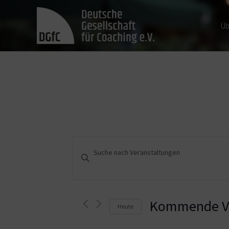
Üb
Veranstaltungen
Bitte
Schlüsselwort
Suche
eingeben.
und
Suche
nach
Kommende Ve
Heute
Ansichten,
Veranstaltungen
Schlüsselwort.