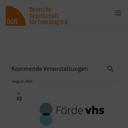
Vera
Kommende Veranstaltungen
Suche
Such
August 2026
und
SA.
22
Ansi
Navi