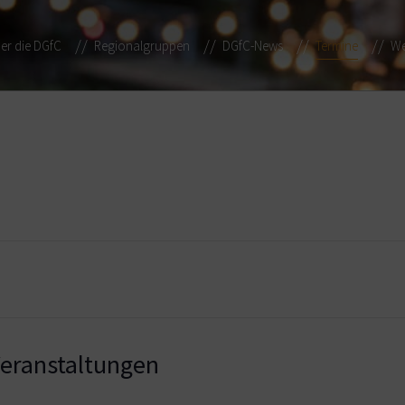
er die DGfC
Regionalgruppen
DGfC-News
Termine
We
ranstaltungen