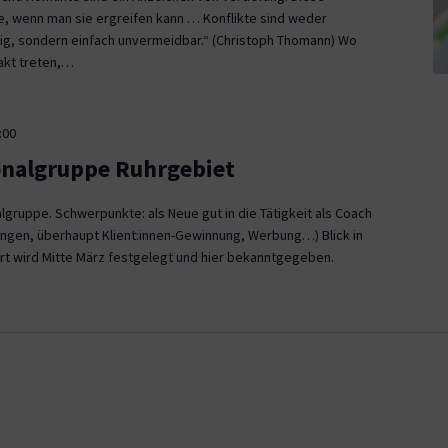
ce, wenn man sie ergreifen kann … Konflikte sind weder
, sondern einfach unvermeidbar.“ (Christoph Thomann) Wo
akt treten,…
:00
onalgruppe Ruhrgebiet
gruppe. Schwerpunkte: als Neue gut in die Tätigkeit als Coach
ngen, überhaupt Klient:innen-Gewinnung, Werbung…) Blick in
rt wird Mitte März festgelegt und hier bekanntgegeben.