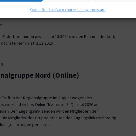
30
Cookie-Richtlinie
Datenschutzerklärung
Impressum
onalgruppe Paderborn
rn
e Paderborn finden jeweils um 18:30 Uhr in den Räumen der kefb,
nächste Termin ist: 2.11.2026
30
onalgruppe Nord (Online)
ne-Treffen der Regionalgruppe im August wegen des
es ein zusätzliches Online-Treffen im 3. Quartal 2026 am
 geben. Den Zugangslink senden wir den Mitgliedern der
 Die Mitglieder der Gruppe erhalten den Zugangslink rechtzeitig
eldungen erfolgen gern an…