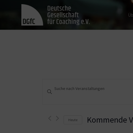
Üb
Veranstaltungen
Bitte
Schlüsselwort
Suche
eingeben.
und
Suche
nach
Kommende Ve
Heute
Ansichten,
Veranstaltungen
Schlüsselwort.