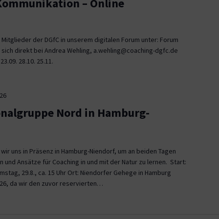
 Kommunikation – Online
 Mitglieder der DGfC in unserem digitalen Forum unter: Forum
 sich direkt bei Andrea Wehling, a.wehling@coaching-dgfc.de
3.09. 28.10. 25.11.
026
onalgruppe Nord in Hamburg-
n wir uns in Präsenz in Hamburg-Niendorf, um an beiden Tagen
und Ansätze für Coaching in und mit der Natur zu lernen. Start:
Samstag, 29.8., ca. 15 Uhr Ort: Niendorfer Gehege in Hamburg
26, da wir den zuvor reservierten…