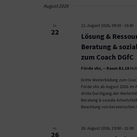
Navigation
August 2026
22. August 2026, 09:30
-
16:45
SA.
22
Lösung & Ressour
Beratung & sozia
zum Coach DGfC
Förde vhs, – Raum B1.18
Muhl
Dritte Weiterbildung zum Coa
Förde vhs ab August 2026. Im 
dritte Durchgang der Weiterb
Beratung & soziale Arbeitsfeld
Beachtung von beraterischen 
26. August 2026, 19:00
-
21:00
MI.
26