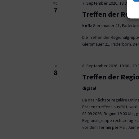
7. September 2026, 18:30
-
21:
MO.
7
Treffen der Regi
kefb
Giersmauer 21, Paderbo
Die Treffen der Regionalgrupp
Giersmauer 21, Paderborn. Der 
8. September 2026, 19:00
-
20:
DI.
8
Treffen der Regi
digital
Da das nächste reguläre Onli
Präsenztreffens ausfällt, wird 
08.09.2026, Beginn 19.00 Uhr,
Regionalgruppe rechtzeitig zu.
vor dem Termin per Mail. Anm