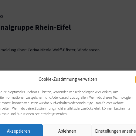
00
onalgruppe Rhein-Eifel
meldung über: Corina-Nicole Wolff-Pfister, Winddancer-
00
Cookie-Zustimmung verwalten
ionalgruppe OWL
dir ein optimales Erlebnis zu bieten, verwenden wir Technologien wie Cookies, um
äteinformationen zu speichern und/oder darauf zuzugreifen. Wenn du diesen Technologien
, Bielefeld
timmst, können wir Daten wie das Surfverhalten oder eindeutige IDs auf dieser Website
arbeiten. Wenn du deine Zustimmung nicht erteilst oder zurückziehst, können bestimmte
 sich wie gewohnt im Haus Nazareth an folgenden Terminen: Di,
kmale und Funktionen beeinträchtigt werden.
s von 19 bis 21 Uhr.
Akzeptieren
Ablehnen
Einstellungen anseh