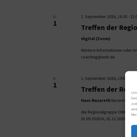
1. September 2026, 18:30
-
21:
DI.
1
Treffen der Regi
digital (Zoom)
Weitere Informationen oder An
coaching@web.de
1. September 2026, 19:00
-
21:
DI.
1
Treffen der Reg
Um 
Ger
Haus Nazareth
Nazarethweg 5
zus
ver
die Regionalgruppe OWL trifft
Mer
01.09.2026 Di, 01.12.2026 jeweil