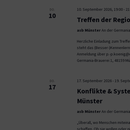
10. September 2026, 19:00
-
21
DO.
10
Treffen der Regi
asb Münster
An der Germania
Herzliche Einladung zum Tref
steht das (Besser-)Kennenlern
Anmeldung über p.-p.koenig@co
Germania-Brauerei 1, 48159 M
17. September 2026
-
19. Sep
DO.
17
Konflikte & Syst
Münster
asb Münster
An der Germania
„Überall, wo Menschen miteina
schaffen. Ob sie wollen oder n