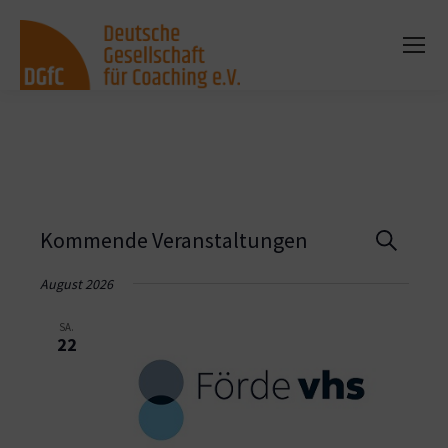
Vera
Kommende Veranstaltungen
Suche
Such
August 2026
und
SA.
22
Ansi
Navi