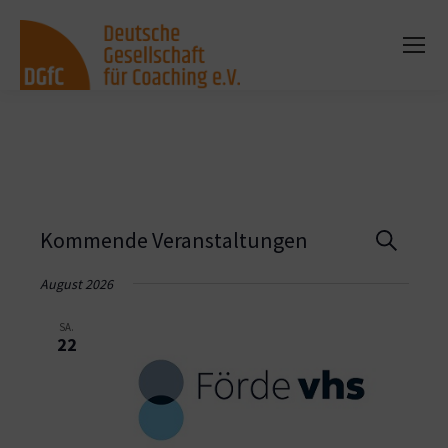
Vera
Kommende Veranstaltungen
Suche
Such
August 2026
und
SA.
22
Ansi
Navi