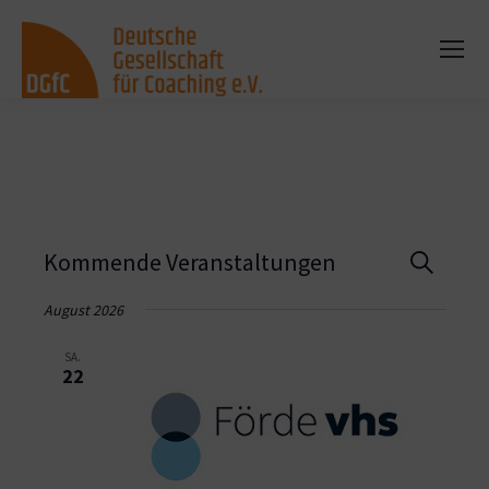
Vera
Kommende Veranstaltungen
Suche
Such
August 2026
und
SA.
22
Ansi
Navi