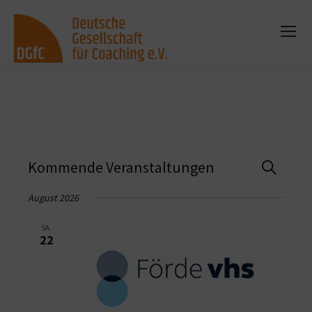
Vera
Kommende Veranstaltungen
Suche
Such
August 2026
und
SA.
22
Ansi
Navi