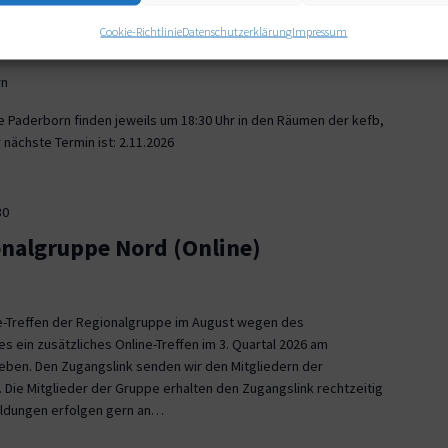
30
Cookie-Richtlinie
Datenschutzerklärung
Impressum
onalgruppe Paderborn
rn
e Paderborn finden jeweils um 18:30 Uhr in den Räumen der kefb,
nächste Termin ist: 2.11.2026
30
onalgruppe Nord (Online)
ne-Treffen der Regionalgruppe im August wegen des
es ein zusätzliches Online-Treffen im 3. Quartal 2026 am
 geben. Den Zugangslink senden wir den Mitgliedern der
 Die Mitglieder der Gruppe erhalten den Zugangslink rechtzeitig
eldungen erfolgen gern an…