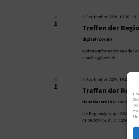
1. September 2026, 18:30
-
21:
DI.
1
Treffen der Regi
digital (Zoom)
Weitere Informationen oder An
coaching@web.de
1. September 2026, 19:00
-
21:
DI.
1
Treffen der Reg
Um 
Ger
Haus Nazareth
Nazarethweg 5
zus
ver
die Regionalgruppe OWL trifft
Mer
01.09.2026 Di, 01.12.2026 jeweil