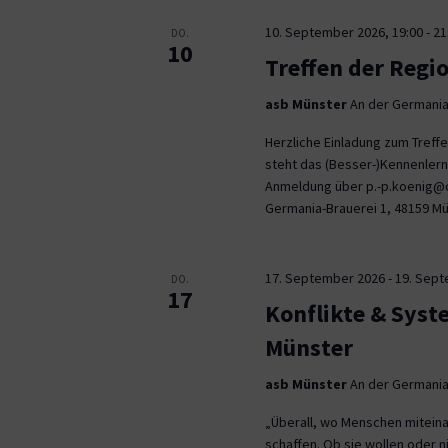
10. September 2026, 19:00
-
21
DO.
10
Treffen der Regi
asb Münster
An der Germania
Herzliche Einladung zum Tref
steht das (Besser-)Kennenlern
Anmeldung über p.-p.koenig@co
Germania-Brauerei 1, 48159 M
17. September 2026
-
19. Sep
DO.
17
Konflikte & Syst
Münster
asb Münster
An der Germania
„Überall, wo Menschen miteina
schaffen. Ob sie wollen oder n