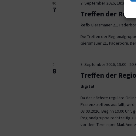
7. September 2026, 18:30
-
21:
MO.
7
Treffen der Regi
kefb
Giersmauer 21, Paderbo
Die Treffen der Regionalgrupp
Giersmauer 21, Paderborn. Der 
8. September 2026, 19:00
-
20:
DI.
8
Treffen der Regi
digital
Da das nächste reguläre Onli
Präsenztreffens ausfällt, wird 
08.09.2026, Beginn 19.00 Uhr,
Regionalgruppe rechtzeitig zu.
vor dem Termin per Mail. Anm