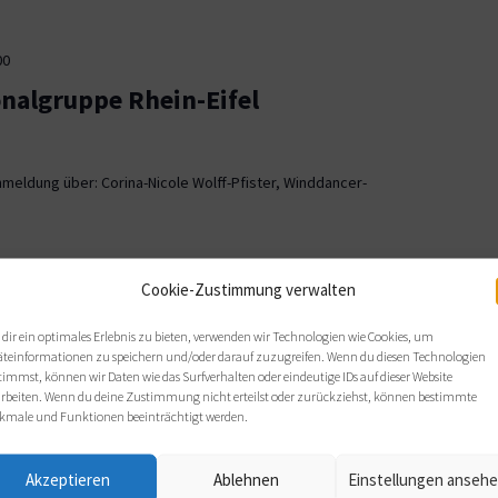
00
onalgruppe Rhein-Eifel
meldung über: Corina-Nicole Wolff-Pfister, Winddancer-
00
Cookie-Zustimmung verwalten
ionalgruppe OWL
dir ein optimales Erlebnis zu bieten, verwenden wir Technologien wie Cookies, um
äteinformationen zu speichern und/oder darauf zuzugreifen. Wenn du diesen Technologien
, Bielefeld
timmst, können wir Daten wie das Surfverhalten oder eindeutige IDs auf dieser Website
arbeiten. Wenn du deine Zustimmung nicht erteilst oder zurückziehst, können bestimmte
 sich wie gewohnt im Haus Nazareth an folgenden Terminen: Di,
kmale und Funktionen beeinträchtigt werden.
s von 19 bis 21 Uhr.
Akzeptieren
Ablehnen
Einstellungen anseh