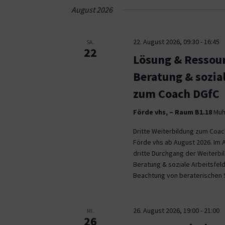
Navigation
August 2026
22. August 2026, 09:30
-
16:45
SA.
22
Lösung & Ressour
Beratung & sozia
zum Coach DGfC
Förde vhs, – Raum B1.18
Muhl
Dritte Weiterbildung zum Coa
Förde vhs ab August 2026. Im 
dritte Durchgang der Weiterb
Beratung & soziale Arbeitsfeld
Beachtung von beraterischen 
26. August 2026, 19:00
-
21:00
MI.
26