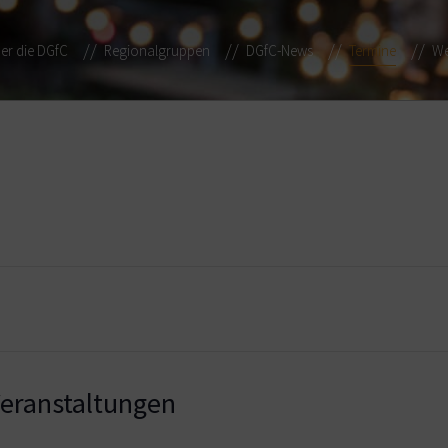
er die DGfC
Regionalgruppen
DGfC-News
Termine
We
ranstaltungen