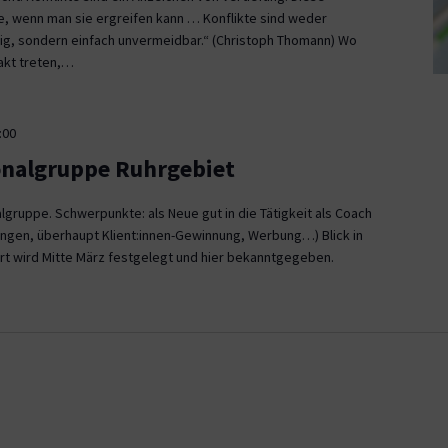
ce, wenn man sie ergreifen kann … Konflikte sind weder
, sondern einfach unvermeidbar.“ (Christoph Thomann) Wo
akt treten,…
:00
onalgruppe Ruhrgebiet
gruppe. Schwerpunkte: als Neue gut in die Tätigkeit als Coach
ngen, überhaupt Klient:innen-Gewinnung, Werbung…) Blick in
rt wird Mitte März festgelegt und hier bekanntgegeben.