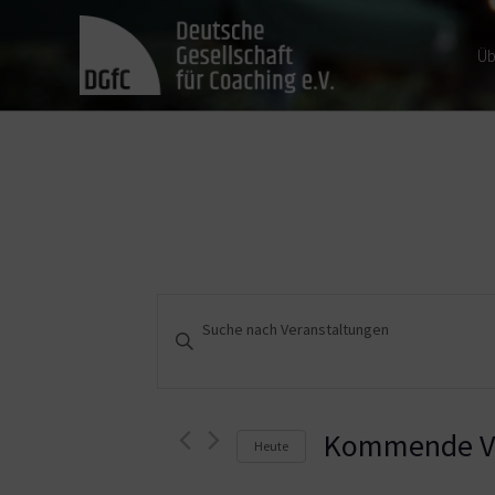
Üb
Veranstaltungen
Bitte
Schlüsselwort
Suche
eingeben.
und
Suche
nach
Kommende Ve
Heute
Ansichten,
Veranstaltungen
Schlüsselwort.