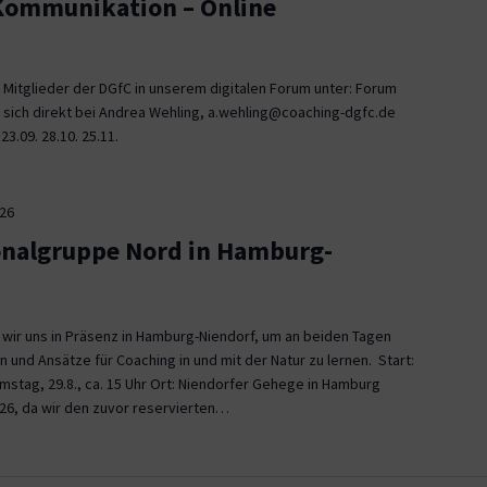
 Kommunikation – Online
 Mitglieder der DGfC in unserem digitalen Forum unter: Forum
 sich direkt bei Andrea Wehling, a.wehling@coaching-dgfc.de
3.09. 28.10. 25.11.
026
onalgruppe Nord in Hamburg-
n wir uns in Präsenz in Hamburg-Niendorf, um an beiden Tagen
und Ansätze für Coaching in und mit der Natur zu lernen. Start:
Samstag, 29.8., ca. 15 Uhr Ort: Niendorfer Gehege in Hamburg
26, da wir den zuvor reservierten…