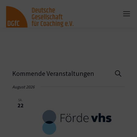
Vera
Kommende Veranstaltungen
Suche
Such
August 2026
und
SA.
22
Ansi
Navi