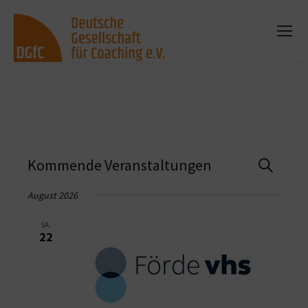
Vera
Kommende Veranstaltungen
Suche
Such
August 2026
und
SA.
22
Ansi
Navi