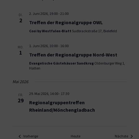
2. Juni 2026, 19:00
-
21:00
DI.
2
Treffen der Regionalgruppe OWL
Cosi by Westfalen-Blatt
Sudbrackstraße 17, Bielefeld
1. Juni 2026, 10:00
-
16:00
MO.
1
Treffen der Regionalgruppe Nord-West
Evangelische Gästehäuser Sandkrug
Oldenburger Weg 1,
Hatten
Mai 2026
29. Mai 2026, 14:00
-
17:30
FR.
29
Regionalgruppentreffen
Rheinland/Mönchengladbach
Veranstaltungen
Verans
Vorherige
Heute
Nächste