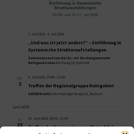
3. Juli 2026
-
4. Juli 2026
„Und was ist jetzt anders?“ – Einführung in
Systemische Strukturaufstellungen
Gemeindezentrum der Ev.-ref. Kirchengemeinde
Heiligenkirchen
Kirchweg 16, Detmold
2. Juli 2026, 19:00
-
21:00
DO.
2
Treffen der Regionalgruppe Ruhrgebiet
GRÜNER GAUL
Alte Hattinger Straße 31, Bochum
Juni 2026
23. Juni 2026, 18:30
-
21:00
DI.
23
Treffen der Regionalgruppe Rhein-Eifel