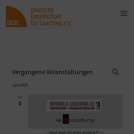
Vera
Vergangene Veranstaltungen
Suche
Such
Juli 2026
und
FR.
3
Ansi
Navi