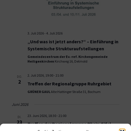
3. Juli 2026
-
4. Juli 2026
„Und was ist jetzt anders?“ – Einführung in
Systemische Strukturaufstellungen
Gemeindezentrum der Ev.-ref. Kirchengemeinde
Heiligenkirchen
Kirchweg 16, Detmold
2. Juli 2026, 19:00
-
21:00
DO.
2
Treffen der Regionalgruppe Ruhrgebiet
GRÜNER GAUL
Alte Hattinger Straße 31, Bochum
Juni 2026
23. Juni 2026, 18:30
-
21:00
DI.
23
Treffen der Regionalgruppe Rhein-Eifel