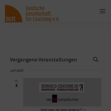
Vera
Vergangene Veranstaltungen
Suche
Such
Juli 2026
und
FR.
3
Ansi
Navi