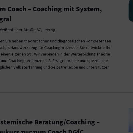
um Coach – Coaching mit System,
gral
Weißenfelser Straße 67, Leipzig
lten Sie neben theoretischen und diagnostischen Kompetenzen
sches Handwerkzeug für Coachingprozesse. Sie entwickeln Ihr
inen eigenen Stil. Wir verbinden in der Weiterbildung Theorie
n und Coachingsequenzen z.B. Erstgespräche und spezifische
glichen Selbsterfahrung und Selbstreflexion und unterstützen
ystemische Beratung/Coaching –
aukurs zur:zum Coach DGfC