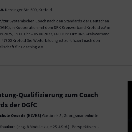
.V.
Uerdinger Str. 609, Krefeld
zum/zur Systemischen Coach nach den Standards der Deutschen
 (DGfC), in Kooperation mit dem DRK Kreisverband Krefeld e.V. in
9.2025, 15.00 Uhr – 05.06.2027,14.00 Uhr Ort: DRK Kreisverband
9, 47800 Krefeld Die Weiterbildung ist zertifiziert nach den
lschaft für Coaching e.V.…
atung-Qualifizierung zum Coach
rds der DGfC
chule Oesede (KLVHS)
Gartbrink 5, Georgsmarienhütte
fbaukurs (insg. 8 Module zu je 25 U.Std.) Perspektiven …