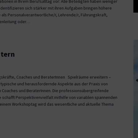
ationen in Ihrem Berufsalltag vor: Alle Beteiligten haben weniger
dentifizieren sich stärker mit ihren Aufgaben bringen höhere
 als Personalverantwortliche/r, Lehrende/r, Führungskraft,
penleitung oder…
itern
gskräfte, Coaches und BeraterInnen Spielräume erweitern –
 typische und herausfordernde Aspekte aus der Praxis von
n Coaches und BeraterInnen. Die professionsübergreifende
schafft Perspektivenvielfalt mithilfe von variablen spannenden
s einem Workshoptag wird das wesentliche und aktuelle Thema