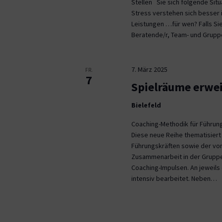
Stellen Sie sich folgende Situ
Stress verstehen sich besser i
Leistungen …für wen? Falls Sie
Beratende/r, Team- und Grup
7. März 2025
FR.
7
Spielräume erwe
Bielefeld
Coaching-Methodik für Führun
Diese neue Reihe thematisiert
Führungskräften sowie der vo
Zusammenarbeit in der Gruppe 
Coaching-Impulsen. An jeweil
intensiv bearbeitet. Neben…