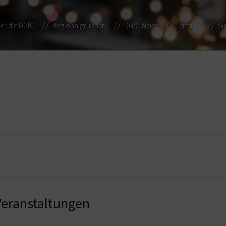
er die DGfC
Regionalgruppen
DGfC-News
Termine
We
eranstaltungen