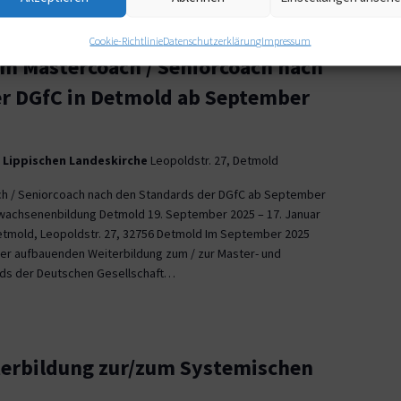
Cookie-Richtlinie
Datenschutzerklärung
Impressum
m Mastercoach / Seniorcoach nach
er DGfC in Detmold ab September
 Lippischen Landeskirche
Leopoldstr. 27, Detmold
ch / Seniorcoach nach den Standards der DGfC ab September
Erwachsenenbildung Detmold 19. September 2025 – 17. Januar
etmold, Leopoldstr. 27, 32756 Detmold Im September 2025
er aufbauenden Weiterbildung zum / zur Master- und
rds der Deutschen Gesellschaft…
iterbildung zur/zum Systemischen