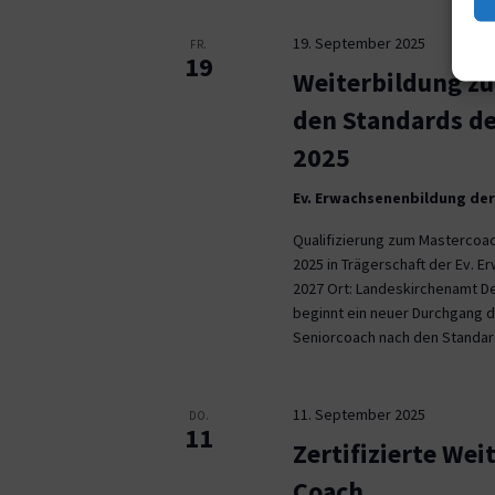
19. September 2025
FR.
19
Weiterbildung zu
den Standards d
2025
Ev. Erwachsenenbildung der
Qualifizierung zum Mastercoa
2025 in Trägerschaft der Ev. 
2027 Ort: Landeskirchenamt D
beginnt ein neuer Durchgang d
Seniorcoach nach den Standa
11. September 2025
DO.
11
Zertifizierte We
Coach