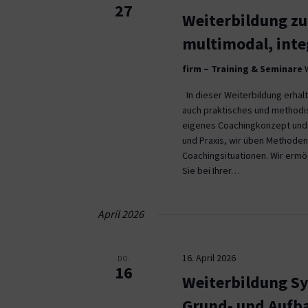
27
Weiterbildung z
multimodal, inte
firm – Training & Seminare
In dieser Weiterbildung erha
auch praktisches und methodi
eigenes Coachingkonzept und e
und Praxis, wir üben Methode
Coachingsituationen. Wir ermö
Sie bei Ihrer…
April 2026
16. April 2026
DO.
16
Weiterbildung S
Grund- und Aufb